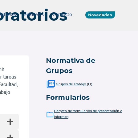
ratorios
atorias
Enlaces
Contacto
Novedades
Normativa de
nir
Grupos
r tareas
Facultad,
Grupos de Trabajo (FI)
abajo
Formularios
Carpeta de formularios de presentación e
informes