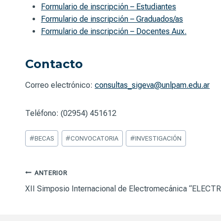
Formulario de inscripción – Estudiantes
Formulario de inscripción – Graduados/as
Formulario de inscripción – Docentes Aux.
Contacto
Correo electrónico:
consultas_sigeva@unlpam.edu.ar
Teléfono: (02954) 451612
Etiquetas
#
BECAS
#
CONVOCATORIA
#
INVESTIGACIÓN
de
la
entrada:
Navegación
ANTERIOR
XII Simposio Internacional de Electromecánica “ELEC
de