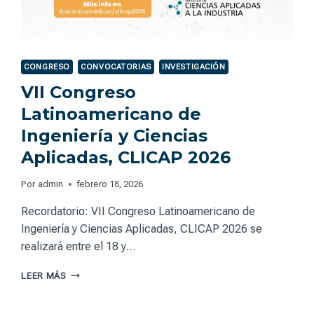
DE
LOS
SISTEMAS
INSTITUCIONALES
DE
CONGRESO
CONVOCATORIAS
INVESTIGACIÓN
EDUCACIÓN
VII Congreso
A
DISTANCIA
Latinoamericano de
Ingeniería y Ciencias
Aplicadas, CLICAP 2026
Por
admin
febrero 18, 2026
Recordatorio: VII Congreso Latinoamericano de
Ingeniería y Ciencias Aplicadas, CLICAP 2026 se
realizará entre el 18 y…
VII
LEER MÁS
CONGRESO
LATINOAMERICANO