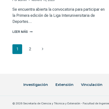
Se encuentra abierta la convocatoria para participar en
la Primera edición de la Liga Interuniversitaria de
Deportes…
LIDE
LEER MÁS
1:
PRIMERA
EDICIÓN
Navegación
Siguiente
1
2
DE
LA
página
de
LIGA
INTERUNIVERSITARIA
DE
página
DEPORTES
ELECTRÓNICOS
ORGANIZADA
Investigación
Extensión
Vinculación
POR
REDUNCI
© 2026 Secretaría de Ciencia y Técnica y Extensión - Facultad de Ingeni