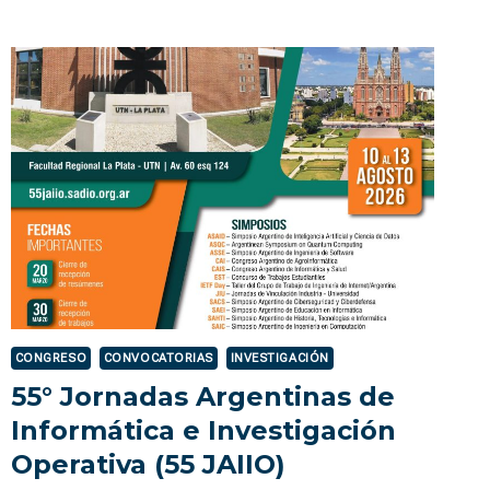
CONGRESO
DE
INVESTIGACIONES
Y
DESARROLLOS
EN
TECNOLOGÍA
Y
CIENCIA
–
IDETEC
2026
CONGRESO
CONVOCATORIAS
INVESTIGACIÓN
55° Jornadas Argentinas de
Informática e Investigación
Operativa (55 JAIIO)