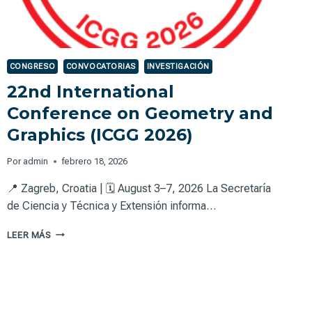
CONGRESO
CONVOCATORIAS
INVESTIGACIÓN
22nd International
Conference on Geometry and
Graphics (ICGG 2026)
Por
admin
febrero 18, 2026
📍 Zagreb, Croatia | 🗓 August 3–7, 2026 La Secretaría
de Ciencia y Técnica y Extensión informa…
22ND
LEER MÁS
INTERNATIONAL
CONFERENCE
ON
GEOMETRY
AND