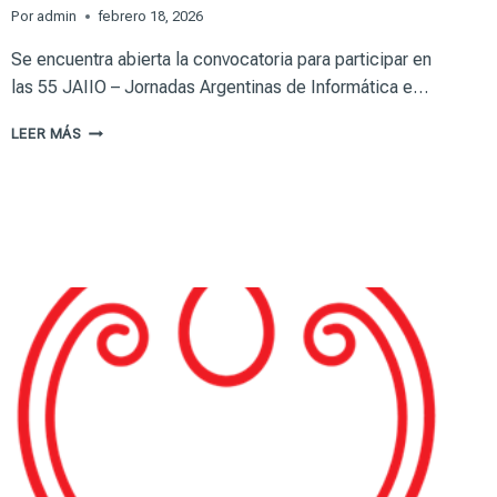
Por
admin
febrero 18, 2026
Se encuentra abierta la convocatoria para participar en
las 55 JAIIO – Jornadas Argentinas de Informática e…
55°
LEER MÁS
JORNADAS
ARGENTINAS
DE
INFORMÁTICA
E
INVESTIGACIÓN
OPERATIVA
(55
JAIIO)