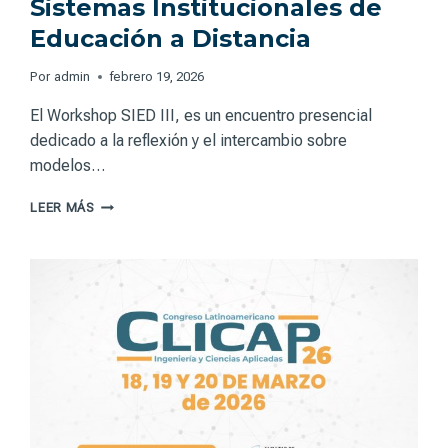
Sistemas Institucionales de
Educación a Distancia
Por
admin
febrero 19, 2026
El Workshop SIED III, es un encuentro presencial
dedicado a la reflexión y el intercambio sobre
modelos…
WORKSHOP
LEER MÁS
SIED
III
–
DEBATES,
PERSPECTIVAS
Y
DESAFÍOS
DE
LOS
MODELOS
DE
GESTIÓN