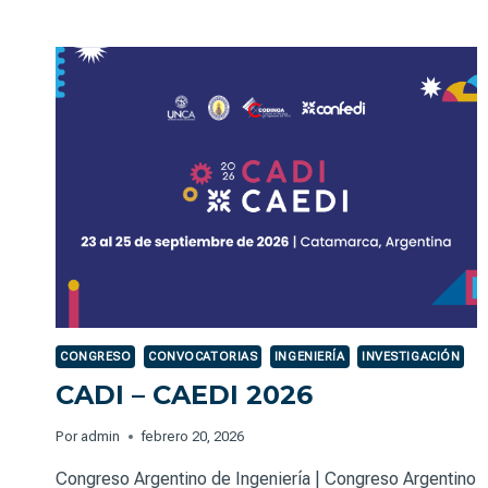
ELITROS
–
FORTALECIMIENTO
DE
LA
VINCULACIÓN
Y
TRANSFERENCIA
TECNOLÓGICA
CONGRESO
CONVOCATORIAS
INGENIERÍA
INVESTIGACIÓN
CADI – CAEDI 2026
Por
admin
febrero 20, 2026
Congreso Argentino de Ingeniería | Congreso Argentino