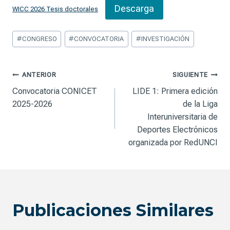
Descarga
WICC 2026 Tesis doctorales
Etiquetas
#
CONGRESO
#
CONVOCATORIA
#
INVESTIGACIÓN
de
la
entrada:
Navegación
ANTERIOR
SIGUIENTE
Convocatoria CONICET
LIDE 1: Primera edición
de
2025-2026
de la Liga
Interuniversitaria de
entradas
Deportes Electrónicos
organizada por RedUNCI
Publicaciones Similares